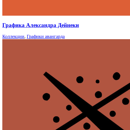
Графика Александра Дейнеки
Коллекции
,
Графики авангарда