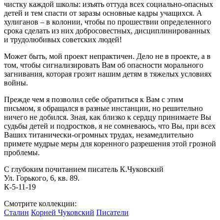
чистку каждой школы: изъять оттуда всех социально-опасных
детей и тем спасти от заразы основные кадры учащихся. А
хулиганов – в колонии, чтобы по прошествии определенного
срока сделать из них добросовестных, дисциплинированных
и трудолюбивых советских людей!
Может быть, мой проект непрактичен. Дело не в проекте, а в
том, чтобы сигнализировать Вам об опасности морального
загнивания, которая грозит нашим детям в тяжелых условиях
войны.
Прежде чем я позволил себе обратиться к Вам с этим
письмом, я обращался в разные инстанции, но решительно
ничего не добился. Зная, как близко к сердцу принимаете Вы
судьбы детей и подростков, я не сомневаюсь, что Вы, при всех
Ваших титанически-огромных трудах, незамедлительно
примете мудрые меры для коренного разрешения этой грозной
проблемы.
С глубоким почитанием писатель К.Чуковский
Ул. Горького, 6, кв. 89.
К-5-11-19
Смотрите коллекции:
Сталин
Корней Чуковский
Писатели