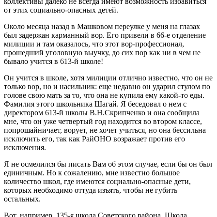
коллективы далеко не всегда имеют возможность избавиться
от этих социально-опасных детей.
Около месяца назад в Машковом переулке у меня на глазах
был задержан карманный вор. Его привели в 66-е отделение
милиции и там оказалось, что этот вор-профессионал,
прошедший уголовную выучку, до сих пор как ни в чем не
бывало учится в 613-й школе!
Он учится в школе, хотя милиции отлично известно, что он не
только вор, но и насильник: еще недавно он ударил стулом по
голове свою мать за то, что она не купила ему какой-то еды.
Фамилия этого школьника Шагай. Я беседовал о нем с
директором 613-й школы В.Н.Скрипченко и она сообщила
мне, что он уже четвертый год находится во втором классе,
попрошайничает, ворует, не хочет учиться, но она бессильна
исключить его, так как РайОНО возражает против его
исключения.
Я не осмелился бы писать Вам об этом случае, если бы он был
единичным. Но к сожалению, мне известно большое
количество школ, где имеются социально-опасные дети,
которых необходимо оттуда изъять, чтобы не губить
остальных.
Вот, например, 135-я школа Советского района. Школа