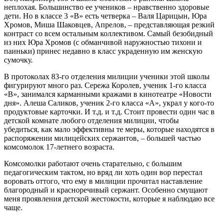
неплохая. Большинство ее учеников – нравственно здоровые
дети. Но в классе 3 «В» есть четверка – Валя Царицын, Юра
Хромов, Миша Шаковцев, Апрелов, – представляющая резкий
контраст со всем остальным коллективом. Самый безобидный
из них Юра Хромов (с обманчивой наружностью тихони и
паиньки) принес недавно в класс украденную им женскую
сумочку.
В протоколах 83-го отделения милиции ученики этой школы
фигурируют много раз. Сережа Королев, ученик 1-го класса
«В», занимался карманными кражами в кинотеатре «Новости
дня». Алеша Саликов, ученик 2-го класса «А», украл у кого-то
продуктовые карточки. И т.д. и т.д. Стоит провести один час в
детской комнате любого отделения милиции, чтобы
убедиться, как мало эффективны те меры, которые находятся в
распоряжении милицейских сержантов, – большей частью
комсомолок 17-летнего возраста.
Комсомолки работают очень старательно, с большим
педагогическим тактом, но вряд ли хоть один вор перестал
воровать оттого, что ему в милиции прочитал наставление
благородный и красноречивый сержант. Особенно смущают
меня проявления детской жестокости, которые я наблюдаю все
чаще.