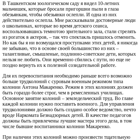
В Ташкентском зоологическом саду я видел 10-летних
мальчишек, которые бросали пригоршни пыли в глаза
обезьянкам, чтобы обезьянки ослепли. И одна из них
действительно ослепла. Мне рассказывали достоверные люди
о школьниках, которые во время детского сеанса,
воспользовавшись темнотою зрительного зала, стали стрелять
из рогаток в актеров, – так что спектакль пришлось отменить.
Но как бы я ни возмущался проступками этих детей, я никогда
не забываю, что в основе своей большинство из них –
талантливые, смышленые, подлинно-советские дети, которых
нельзя не любить. Они временно сбились с пути, но еще не
поздно вернуть их к полезной созидательной работе.
Для их перевоспитания необходимо раньше всего возможно
больше трудколоний с суровым военным режимом типа
колонии Антона Макаренко. Режим в этих колониях должен
быть гораздо более строг, чем в ремесленных училищах.
Основное занятие колоний – земледельческий труд. Во главе
каждой колонии нужно поставить военного. Для управления
трудколониями должно быть создано особое ведомство, нечто
вроде Наркомата Безнадзорных детей. В качестве педагогов
должны быть привлечены лучшие мастера этого дела, в том
числе бывшие воспитанники колонии Макаренко.
При наличии этих колоний можно произвести тщательную