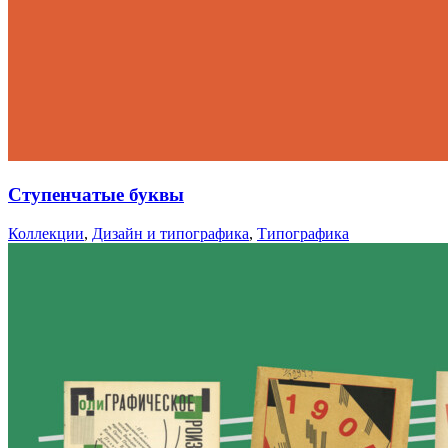
Ступенчатые буквы
Коллекции
,
Дизайн и типографика
,
Типографика