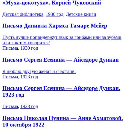
«Муха-цокотуха». Корней Чуковский
Детская библиотека
,
1936 год
,
Детские книги
Письмо Даниила Хармса Тамаре Мейер
Пусть лучше попридержут язык за грибами или за зубами
или как там говорится!
Письма
,
1930 год
Письмо Сергея Есенина — Айседоре Дункан
Я люблю другую женат и счастлив.
Письма
,
1923 год
Письмо Сергея Есенина — Айседоре Дункан.
1923 год
Письма
,
1923 год
Письмо Николая Пунина — Анне Ахматовой.
10 октября 1922