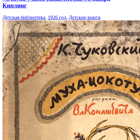
Киплинг
Детская библиотека
,
1926 год
,
Детские книги