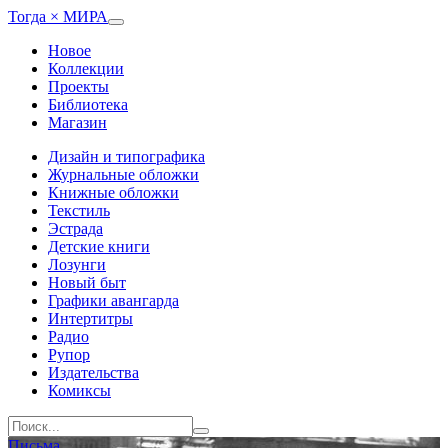
Тогда × МИРА
Новое
Коллекции
Проекты
Библиотека
Магазин
Дизайн и типографика
Журнальные обложки
Книжные обложки
Текстиль
Эстрада
Детские книги
Лозунги
Новый быт
Графики авангарда
Интертитры
Радио
Рупор
Издательства
Комиксы
Письма