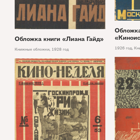
Обложка
«Киноис
Обложка книги «Лиана Гайд»
1926 год
,
Кн
Книжные обложки
,
1928 год