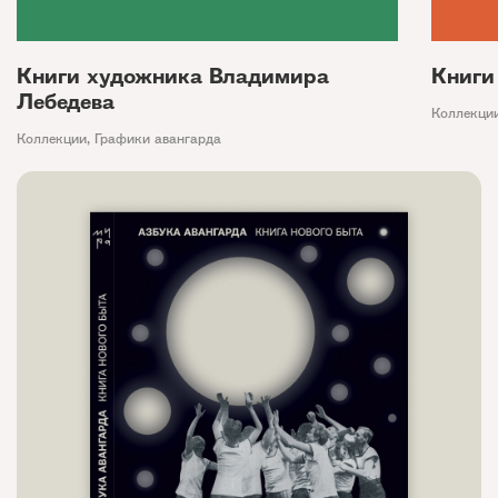
Книги художника Владимира
Книги
Лебедева
Коллекци
Коллекции
,
Графики авангарда