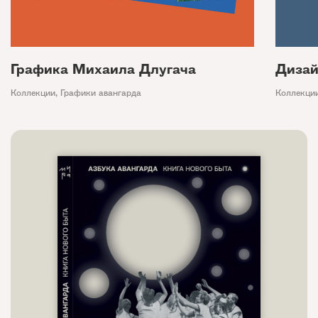
Графика Михаила Длугача
Дизай
Коллекции
,
Графики авангарда
Коллекци