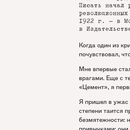
Писать начал 
революционных
1922 г. — в М
в Издательств
Когда один из кр
почувствовал, чт
Мне впервые стал
врагами. Еще с т
«Цемент», я перв
Я пришел в ужас 
степени таится п
безмятежности: н
привычками: они 