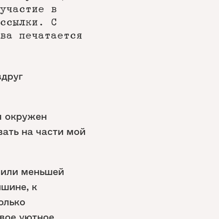
участие в
ссылки. С
ва печатается
вдруг
я окружен
вать на части мой
 или меньшей
ишине, к
олько
свое уютное