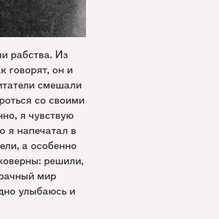
и рабства. Из
к говорят, он и
 читатели смешали
ороться со своими
нно, я чувствую
о я напечатал в
ели, а особенно
коверны: решили,
зрачный мир
идно улыбаюсь и