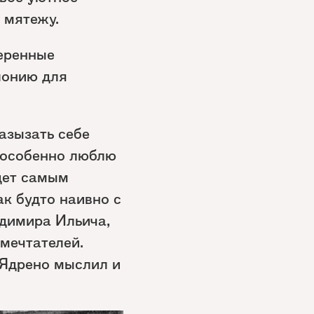
 мятежу.
меренные
лонию для
азызать себе
 особенно люблю
дет самым
к будто наивно с
адимира Ильича,
мечтателей.
 Ядрено мыслил и