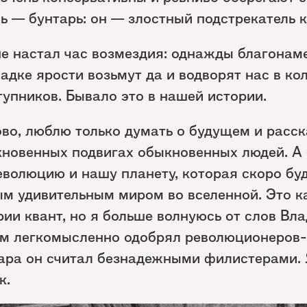
ль — бунтарь: он — злостный подстрекатель к
не настал час возмездия: однажды благона
адке ярости возьмут да и водворят нас в ко
упников. Бывало это в нашей истории.
ово, люблю только думать о будущем и расск
кновенных подвигах обыкновенных людей. А
еволюцию и нашу планету, которая скоро бу
м удивительным миром во вселенной. Это ка
рии квант, но я больше волнуюсь от слов Вл
ем легкомысленно одобрял революционеров-
ара он считал безнадежными филистерами.
к.