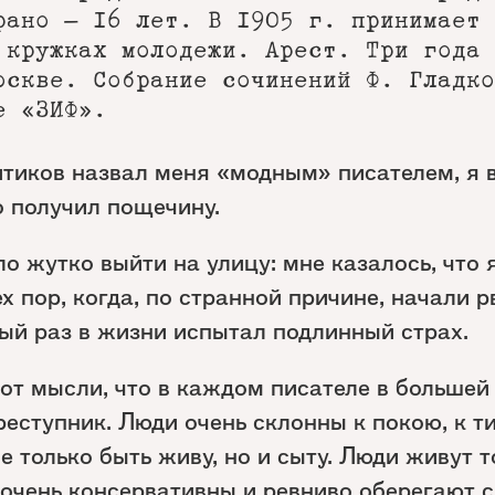
рано — 16 лет. В 1905 г. принимает 
 кружках молодежи. Арест. Три года 
оскве. Собрание сочинений Ф. Гладко
е «ЗИФ».
итиков назвал меня «модным» писателем, я 
о получил пощечину.
о жутко выйти на улицу: мне казалось, что 
ех пор, когда, по странной причине, начали р
ый раз в жизни испытал подлинный страх.
от мысли, что в каждом писателе в большей
реступник. Люди очень склонны к покою, к т
е только быть живу, но и сыту. Люди живут т
очень консервативны и ревниво оберегают 