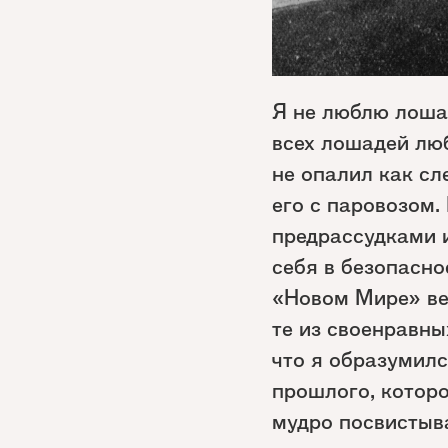
Я не люблю лоша
всех лошадей люб
не опалил как сл
его с паровозом.
предрассудками и
себя в безопасно
«Новом Мире» вес
те из своенравны
что я образумилс
прошлого, которо
мудро посвистыва