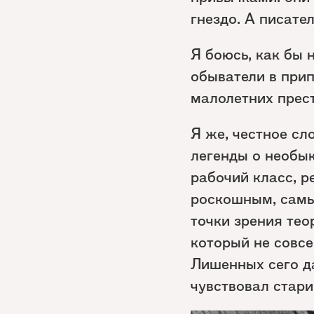
гнездо. А писате
Я боюсь, как бы 
обыватели в прип
малолетних прест
Я же, честное сл
легенды о необы
рабочий класс, р
роскошным, самы
точки зрения тео
который не совс
Лишенных сего д
чувствовал стари