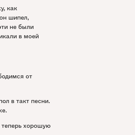
у, как
он шипел,
эти не были
икали в моей
бодимся от
ол в такт песни.
же.
ы теперь хорошую