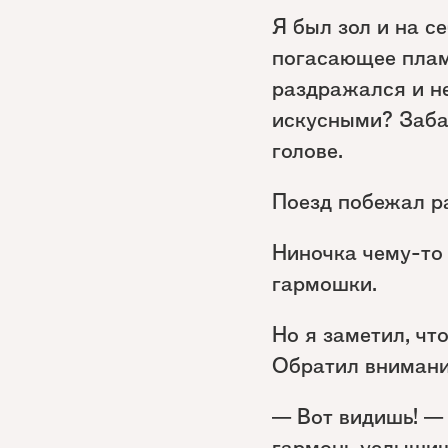
Я был зол и на с
погасающее пламя
раздражался и не
искусными? Заба
голове.
Поезд побежал р
Ниночка чему-то 
гармошки.
Но я заметил, чт
Обратил внимание
— Вот видишь! — 
гармонь услышиш