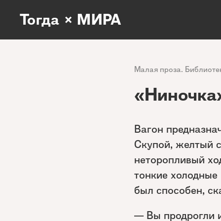
Тогда × МИРА
Малая проза. Библиоте
«Ниночка
Вагон предназнач
Скупой, желтый с
неторопливый ход
тонкие холодные 
был способен, ск
— Вы продрогли и