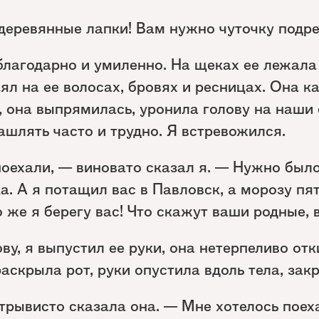
деревянные лапки! Вам нужно чуточку подре
благодарно и умиленно. На щеках ее лежала
ял на ее волосах, бровях и ресницах. Она 
, она выпрямилась, уронила голову на наши
ашлять часто и трудно. Я встревожился.
оехали, — виновато сказал я. — Нужно было
а. А я потащил вас в Павловск, а морозу пя
 же я берегу вас! Что скажут ваши родные, 
ву, я выпустил ее руки, она нетерпеливо отк
раскрыла рот, руки опустила вдоль тела, зак
трывисто сказала она. — Мне хотелось поеха