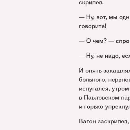
скрипел.
— Ну, вот, мы од
говорите!
— О чем? — спро
— Ну, не надо, ес
И опять закашлял
больного, нервно
испугался, утром
в Павловском пар
и горько упрекну
Вагон заскрипел,