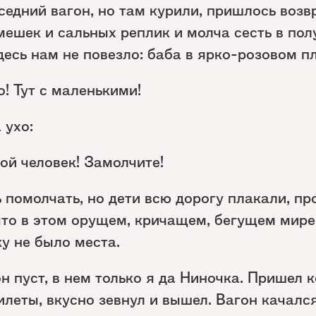
едний вагон, но там курили, пришлось возв
мешек и сальных реплик и молча сесть в пол
здесь нам не повезло: баба в ярко-розовом п
! Тут с маленькими!
 ухо:
ой человек! Замолчите!
 помолчать, но дети всю дорогу плакали, про
что в этом орущем, кричащем, бегущем мире
у не было места.
он пуст, в нем только я да Ниночка. Пришел 
леты, вкусно зевнул и вышел. Вагон качался