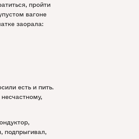
ратиться, пройти
упустом вагоне
латке заорала:
сили есть и пить.
 несчастному,
кондуктор,
, подпрыгивал,