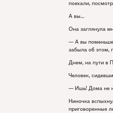
поехали, посмотр
А вы...
Она заглянула мн
— А вы поменьше
забыла об этом, п
Днем, на пути в 
Человек, сидевш
— Ишь! Дома не 
Ниночка вспыхнул
приговоренные л