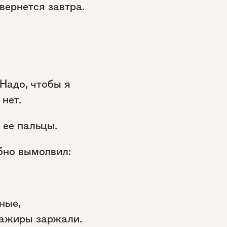
вернется завтра.
Надо, чтобы я
 нет.
 ее пальцы.
бно вымолвил:
ные,
сажиры заржали.