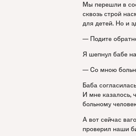
Мы перешли в сос
сквозь строй нас
для детей. Но и 
— Подите обратно
Я шепнул бабе на
— Со мною больн
Баба согласилась
И мне казалось, 
больному человек
А вот сейчас ваг
проверил наши би