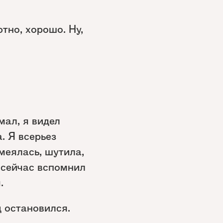
тно, хорошо. Ну,
мал, я видел
. Я всерьез
меялась, шутила,
 сейчас вспомнил
.
д остановился.