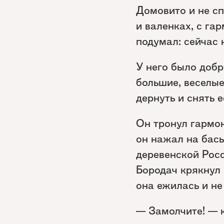
Домовито и не сп
и валенках, с га
подумал: сейчас 
У него было добр
большие, веселые
дернуть и снять 
Он тронул гармон
он нажал на басы
деревенской Росс
Бородач крякнул 
она ежилась и не
— Замолчите! — к