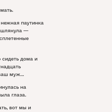
мать.
 нежная паутинка
кашлянула —
 сплетенные
 сидеть дома и
тнадцать
ваш муж...
инулась на
рыла глаза.
ть, вот мы и