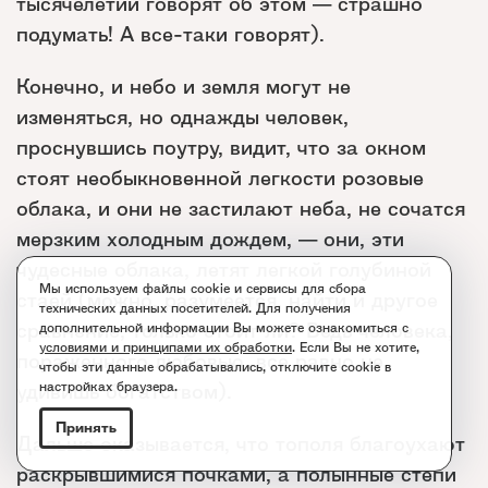
тысячелетий говорят об этом — страшно
подумать! А все-таки говорят).
Конечно, и небо и земля могут не
изменяться, но однажды человек,
проснувшись поутру, видит, что за окном
стоят необыкновенной легкости розовые
облака, и они не застилают неба, не сочатся
мерзким холодным дождем, — они, эти
чудесные облака, летят легкой голубиной
Мы используем файлы cookie и сервисы для сбора
стаей (можно, разумеется, найти и другое
технических данных посетителей. Для получения
сравнение, только стоит ли? Ведь человека,
дополнительной информации Вы можете ознакомиться с
условиями и принципами их обработки
. Если Вы не хотите,
пораженного любовью, все равно не
чтобы эти данные обрабатывались, отключите cookie в
удивишь богатством).
настройках браузера.
Принять
Дальше оказывается, что тополя благоухают
раскрывшимися почками, а полынные степи