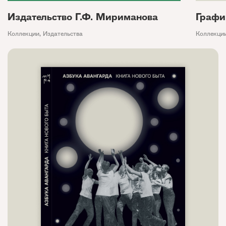
Издательство Г.Ф. Мириманова
Графи
Коллекции
,
Издательства
Коллекци